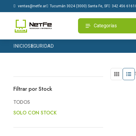
Tucumán 3024 (3000) Santa Fe, SF
342 456 6161
ventas@netfe.ar
Categorías
INICIO
SEGURIDAD
Filtrar por Stock
TODOS
SOLO CON STOCK