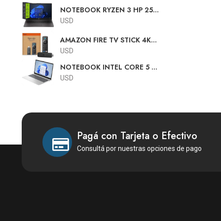
TEC.ESP 83GW004RAC
NOTEBOOK RYZEN 3 HP 255
G10 15.6HD R3-7320U 8GB
USD
256GB FREE DOS TECLADO
AMAZON FIRE TV STICK 4K
ESPAÑOL
SELECT CON ALEXA CON
USD
FUENTE Y PILAS
NOTEBOOK INTEL CORE 5 HP
15-FD0150WM 15.6"FHD
USD
TOUCH C5 120U 8GB 512GB
W11
Pagá con Tarjeta o Efectivo
Consultá por nuestras opciones de pago