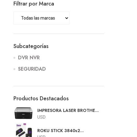
Filtrar por Marca
Subcategorías
DVR NVR
SEGURIDAD
Productos Destacados
IMPRESORA LASER BROTHER
HL-1212w
USD
ROKU STICK 3840s2