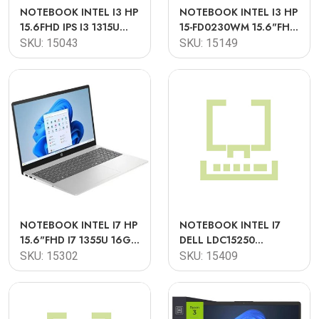
NOTEBOOK INTEL I3 HP
NOTEBOOK INTEL I3 HP
15.6FHD IPS I3 1315U
15-FD0230WM 15.6"FHD
8GB 256GB W11 15-
TOUCH I3-N305 8GB
SKU: 15043
SKU: 15149
FD0133WM
256GB W11
NOTEBOOK INTEL I7 HP
NOTEBOOK INTEL I7
15.6"FHD I7 1355U 16GB
DELL LDC15250
1TB SSD W11 FD0183WM
15.6"FHD TOUCH I7
SKU: 15302
SKU: 15409
1355U 16GB 512GB SSD
W11