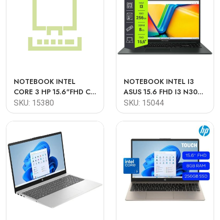
NOTEBOOK INTEL
NOTEBOOK INTEL I3
CORE 3 HP 15.6"FHD C3
ASUS 15.6 FHD I3 N305
100U 8GB 512GB W11
8GB 256GB FREE DOS
SKU: 15380
SKU: 15044
TEC. ESPAÑOL
TECLADO ESPAÑOL
E1504