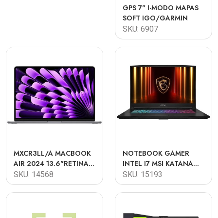
GPS 7" I-MODO MAPAS
SOFT IGO/GARMIN
SKU: 6907
MXCR3LL/A MACBOOK
NOTEBOOK GAMER
AIR 2024 13.6"RETINA
INTEL I7 MSI KATANA
M3 8-CORE 16GB 512GB
15.6 FHD I7-14650HX
SKU: 14568
SKU: 15193
SSD O.B
16GB 512GB SSD
RTX5050 8GB W11
B14WEK-001US