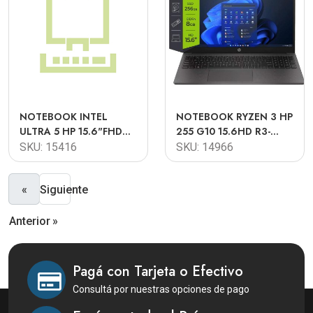
NOTEBOOK INTEL
NOTEBOOK RYZEN 3 HP
ULTRA 5 HP 15.6"FHD
255 G10 15.6HD R3-
TOUCH U5 125H 8GB
7320U 8GB 256GB FREE
SKU: 15416
SKU: 14966
512GB W11 15-
DOS TECLADO
FD0154WM
ESPAÑOL
«
Siguiente
Anterior
»
Pagá con Tarjeta o Efectivo
Consultá por nuestras opciones de pago