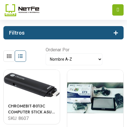
INICIO
EQUIPOS
Filtros
Ordenar Por
CHROMEBIT-B013C
COMPUTER STICK ASUS
CHROMEBIT 16GB 2GB
SKU: 8607