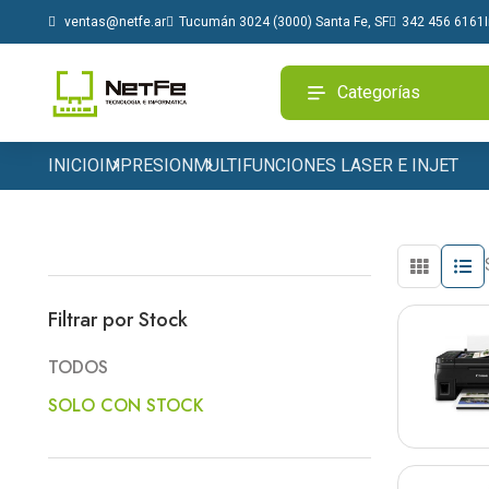
Tucumán 3024 (3000) Santa Fe, SF
342 456 6161
ventas@netfe.ar
Categorías
INICIO
IMPRESION
MULTIFUNCIONES LASER E INJET
Filtrar por Stock
TODOS
SOLO CON STOCK