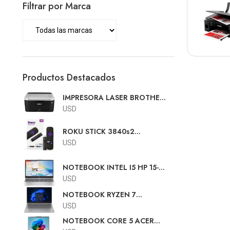
Filtrar por Marca
Productos Destacados
IMPRESORA LASER BROTHER
HL-1212w
USD
ROKU STICK 3840s2
SMARTER PLAYER HD CON
USD
PILAS
NOTEBOOK INTEL I5 HP 15-
FD0154WM 15.6"FHD TOUCH
USD
I5-1334 8GB 512GB W11
NOTEBOOK RYZEN 7
LENOVO V15 15.6"FHD R7-
USD
7730U 8GB 512GB SSD RJ45
NOTEBOOK CORE 5 ACER
FREE DOS TEC.ESPAÑOL