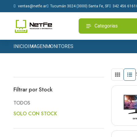
Tucumán 3024 (3000) Santa Fe, SF
342 456 6161
ventas@netfe.ar
Categorías
INICIO
IMAGEN
MONITORES
Filtrar por Stock
TODOS
SOLO CON STOCK