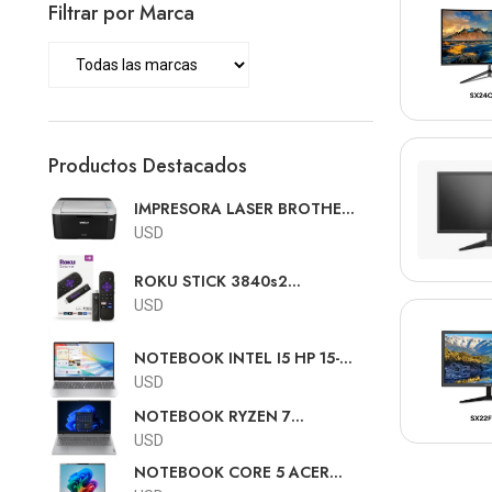
Filtrar por Marca
Productos Destacados
IMPRESORA LASER BROTHER
HL-1212w
USD
ROKU STICK 3840s2
SMARTER PLAYER HD CON
USD
PILAS
NOTEBOOK INTEL I5 HP 15-
FD0154WM 15.6"FHD TOUCH
USD
I5-1334 8GB 512GB W11
NOTEBOOK RYZEN 7
LENOVO V15 15.6"FHD R7-
USD
7730U 8GB 512GB SSD RJ45
NOTEBOOK CORE 5 ACER
FREE DOS TEC.ESPAÑOL