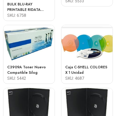
SKU: 5533
BULK BLU-RAY
PRINTABLE RIDATA
25GB X50
SKU: 6758
C3909A Toner Nuevo
Caja C-SHELL COLORES
Compatible Silog
X 1 Unidad
SKU: 5442
SKU: 4687