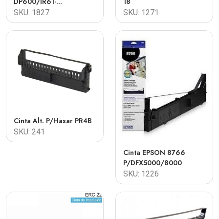
DP600/IR61-
18
NCR2050/Hasar 615
SKU: 1827
SKU: 1271
Cinta Alt. P/Hasar PR4B
SKU: 241
Cinta EPSON 8766
P/DFX5000/8000
SKU: 1226