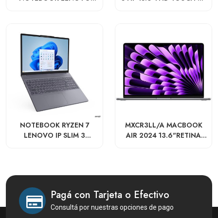
IDEAPAD 100-15IBY
125H 8GB 512GB W11 15-
FD0154WM
NOTEBOOK RYZEN 7
MXCR3LL/A MACBOOK
LENOVO IP SLIM 3
AIR 2024 13.6"RETINA
15.3"WUXGA TOUCH R7-
M3 8-CORE 16GB 512GB
170 16GB 512GB SSD
SSD O.B
WIN11 83K700TUUS
Pagá con Tarjeta o Efectivo
Consultá por nuestras opciones de pago