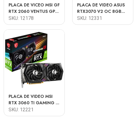
PLACA DE VICEO MSI GF
PLACA DE VIDEO ASUS
RTX 2060 VENTUS GP
RTX3070 V2 OC 8GB
OC 6GB GDDR6 2X
LHR 2X OPEN BOX
SKU: 12178
SKU: 12331
OPEN BOX
PLACA DE VIDEO MSI
RTX 3060 TI GAMING X
8GB LHR OPEN BOX
SKU: 12221