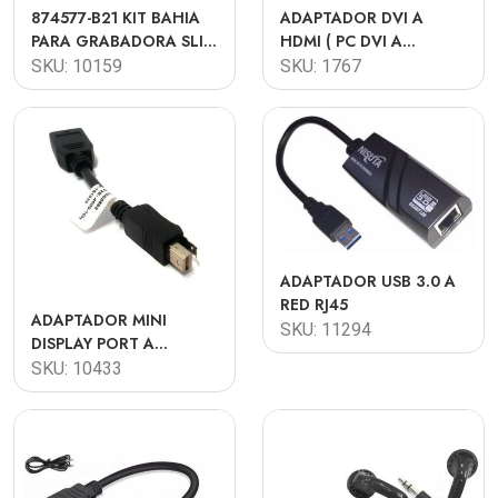
874577-B21 KIT BAHIA
ADAPTADOR DVI A
PARA GRABADORA SLIM
HDMI ( PC DVI A
P/ML 350 GEN10 HP
MONITOR HDMI)
SKU: 10159
SKU: 1767
ADAPTADOR USB 3.0 A
RED RJ45
ADAPTADOR MINI
SKU: 11294
DISPLAY PORT A
DISPLAY PORT PNY
SKU: 10433