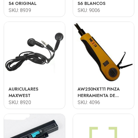
S4 ORIGINAL
S6 BLANCOS
SKU: 8939
SKU: 9006
AURICULARES
AW250NXT11 PINZA
MAXWEST
HERRAMIENTA DE
IMPACTO NEXXT P/JACK
SKU: 8920
SKU: 4096
RJ45