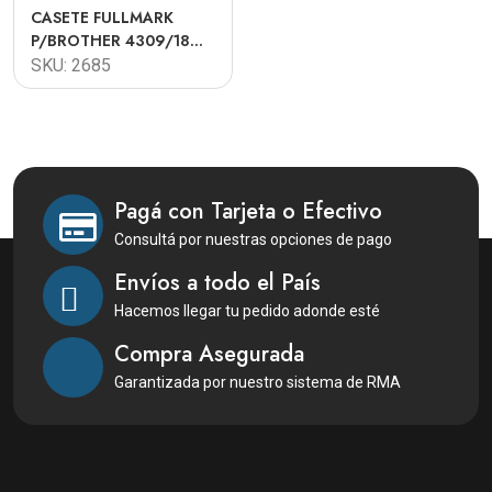
CASETE FULLMARK
P/BROTHER 4309/18
BROT.9380
SKU: 2685
Pagá con Tarjeta o Efectivo
Consultá por nuestras opciones de pago
Envíos a todo el País
Hacemos llegar tu pedido adonde esté
Compra Asegurada
Garantizada por nuestro sistema de RMA