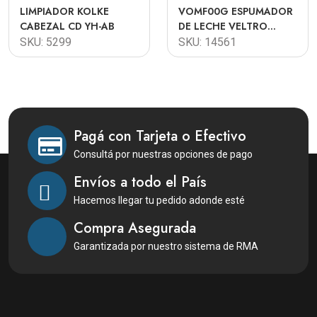
LIMPIADOR KOLKE
VOMF00G ESPUMADOR
CABEZAL CD YH-AB
DE LECHE VELTRO
TRIESTRE LATTE
SKU: 5299
SKU: 14561
NEGRO-SILVER
Pagá con Tarjeta o Efectivo
Consultá por nuestras opciones de pago
Envíos a todo el País
Hacemos llegar tu pedido adonde esté
Compra Asegurada
Garantizada por nuestro sistema de RMA